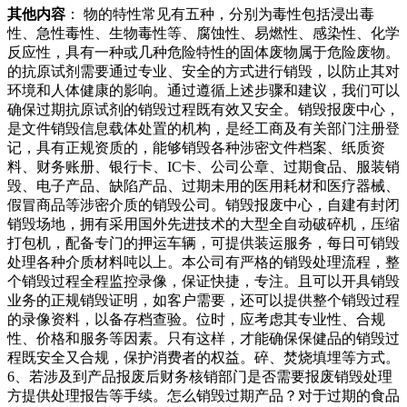
其他内容
： 物的特性常见有五种，分别为毒性包括浸出毒
性、急性毒性、生物毒性等、腐蚀性、易燃性、感染性、化学
反应性，具有一种或几种危险特性的固体废物属于危险废物。
的抗原试剂需要通过专业、安全的方式进行销毁，以防止其对
环境和人体健康的影响。通过遵循上述步骤和建议，我们可以
确保过期抗原试剂的销毁过程既有效又安全。销毁报废中心，
是文件销毁信息载体处置的机构，是经工商及有关部门注册登
记，具有正规资质的，能够销毁各种涉密文件档案、纸质资
料、财务账册、银行卡、IC卡、公司公章、过期食品、服装销
毁、电子产品、缺陷产品、过期未用的医用耗材和医疗器械、
假冒商品等涉密介质的销毁公司。销毁报废中心，自建有封闭
销毁场地，拥有采用国外先进技术的大型全自动破碎机，压缩
打包机，配备专门的押运车辆，可提供装运服务，每日可销毁
处理各种介质材料吨以上。本公司有严格的销毁处理流程，整
个销毁过程全程监控录像，保证快捷，专注。且可以开具销毁
业务的正规销毁证明，如客户需要，还可以提供整个销毁过程
的录像资料，以备存档查验。位时，应考虑其专业性、合规
性、价格和服务等因素。只有这样，才能确保保健品的销毁过
程既安全又合规，保护消费者的权益。碎、焚烧填埋等方式。
6、若涉及到产品报废后财务核销部门是否需要报废销毁处理
方提供处理报告等手续。怎么销毁过期产品？对于过期的食品