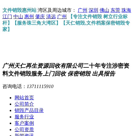
文件销毁惠州站
湾区及周边城市：
广州
深圳
佛山
东莞
珠海
江门
中山
惠州
肇庆
清远
广州
【专注文件销毁 树立行业标
杆】【服务珠三角大湾区】【天仁销毁,文件档案保密销毁专
家】
广州天仁再生资源回收有限公司
二十年专注涉密资
料文件销毁服务
上门回收 保密销毁 出具报告
咨询电话：
13711115910
网站首页
公司简介
销毁产品目录
服务行业
客户案例
公司资质
新闻资讯