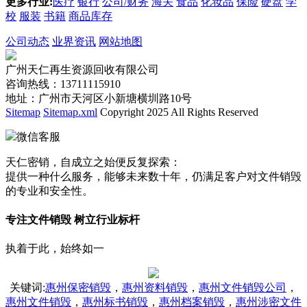
更多行业:
医疗
银行
公司/财务
海关
食品
化妆品
保险
硬盘
学
校
服装
书籍
商品库存
公司动态
业界资讯
网站地图
广州天仁再生资源回收有限公司
咨询热线：13711115910
地址：广州市天河区小新塘横圳路10号
Sitemap
Sitemap.xml
Copyright 2025 All Rights Reserved
微信客服
天仁密销，自成立之始便反复探索：
提供一种什么服务，能够未来数十年，仍满足客户对文件销毁
的专业和安全性。
专注文件销毁 树立行业标杆
执着于此，始终如一
关键词
:
惠州保密销毁
，
惠州资料销毁
，
惠州文件销毁公司
，
惠州文件销毁
，
惠州标书销毁
，
惠州档案销毁
，
惠州涉密文件