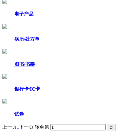
电子产品
病历/处方单
图书/书籍
银行卡/IC卡
试卷
上一页
1
下一页
转至第