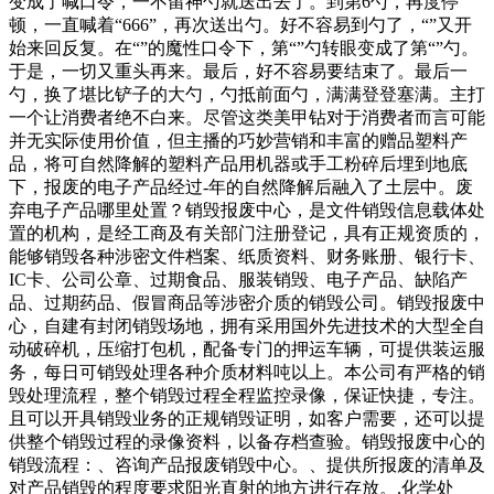
变成了喊口令，一不留神勺就送出去了。到第6勺，再度停
顿，一直喊着“666”，再次送出勺。好不容易到勺了，“”又开
始来回反复。在“”的魔性口令下，第“”勺转眼变成了第“”勺。
于是，一切又重头再来。最后，好不容易要结束了。最后一
勺，换了堪比铲子的大勺，勺抵前面勺，满满登登塞满。主打
一个让消费者绝不白来。尽管这类美甲钻对于消费者而言可能
并无实际使用价值，但主播的巧妙营销和丰富的赠品塑料产
品，将可自然降解的塑料产品用机器或手工粉碎后埋到地底
下，报废的电子产品经过-年的自然降解后融入了土层中。废
弃电子产品哪里处置？销毁报废中心，是文件销毁信息载体处
置的机构，是经工商及有关部门注册登记，具有正规资质的，
能够销毁各种涉密文件档案、纸质资料、财务账册、银行卡、
IC卡、公司公章、过期食品、服装销毁、电子产品、缺陷产
品、过期药品、假冒商品等涉密介质的销毁公司。销毁报废中
心，自建有封闭销毁场地，拥有采用国外先进技术的大型全自
动破碎机，压缩打包机，配备专门的押运车辆，可提供装运服
务，每日可销毁处理各种介质材料吨以上。本公司有严格的销
毁处理流程，整个销毁过程全程监控录像，保证快捷，专注。
且可以开具销毁业务的正规销毁证明，如客户需要，还可以提
供整个销毁过程的录像资料，以备存档查验。销毁报废中心的
销毁流程：、咨询产品报废销毁中心。、提供所报废的清单及
对产品销毁的程度要求阳光直射的地方进行存放。.化学处