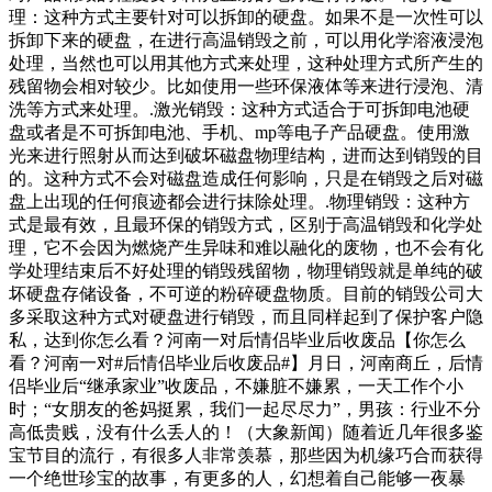
理：这种方式主要针对可以拆卸的硬盘。如果不是一次性可以
拆卸下来的硬盘，在进行高温销毁之前，可以用化学溶液浸泡
处理，当然也可以用其他方式来处理，这种处理方式所产生的
残留物会相对较少。比如使用一些环保液体等来进行浸泡、清
洗等方式来处理。.激光销毁：这种方式适合于可拆卸电池硬
盘或者是不可拆卸电池、手机、mp等电子产品硬盘。使用激
光来进行照射从而达到破坏磁盘物理结构，进而达到销毁的目
的。这种方式不会对磁盘造成任何影响，只是在销毁之后对磁
盘上出现的任何痕迹都会进行抹除处理。.物理销毁：这种方
式是最有效，且最环保的销毁方式，区别于高温销毁和化学处
理，它不会因为燃烧产生异味和难以融化的废物，也不会有化
学处理结束后不好处理的销毁残留物，物理销毁就是单纯的破
坏硬盘存储设备，不可逆的粉碎硬盘物质。目前的销毁公司大
多采取这种方式对硬盘进行销毁，而且同样起到了保护客户隐
私，达到你怎么看？河南一对后情侣毕业后收废品【你怎么
看？河南一对#后情侣毕业后收废品#】月日，河南商丘，后情
侣毕业后“继承家业”收废品，不嫌脏不嫌累，一天工作个小
时；“女朋友的爸妈挺累，我们一起尽尽力”，男孩：行业不分
高低贵贱，没有什么丢人的！（大象新闻）随着近几年很多鉴
宝节目的流行，有很多人非常羡慕，那些因为机缘巧合而获得
一个绝世珍宝的故事，有更多的人，幻想着自己能够一夜暴