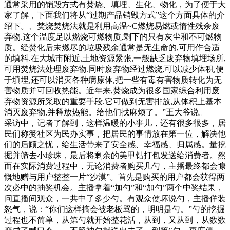
通常采用的销毁方式有焚烧、填埋、生化、物化，为了便于大
家了解，下面我们将从“过期产品销毁方式”这个方面具体的介
绍下。、焚烧焚烧法就是利用高温~C燃烧易燃或惰性残余废
弃物.这个温度足以燃烧可燃物质,剩下的只有灰尘和不可燃物
质。经焚化后未燃尽的垃圾残余通常是无生命的,可用作合适
的填料.在大城市附近,土地资源紧张,一般缺乏废弃物填埋场所,
可用焚烧法处理废弃物.同时废弃物经过燃烧,可以减少体积,便
于填埋,还可以消灭各种病原体,把一些有毒有害物质转化为无
害物质并可回收热能。近年来,焚烧成为很多国家综合利用废
弃物资源所采取的重要手段.它可做到无害排放,从体积上基本
消灭废弃物,并释放热能。给他们找麻烦了。”王大爷说。
采访中，记者了解到，这样温暖的小事儿，还有很多很多，居
民们称赞社区为民办实事，把居民的事情放在第一位，解决他
们的后顾之忧，给生活带来了安全感、幸福感、归属感。量挖
掘并筛去小珍珠，最后将剩余的美甲钻打包发送给消费者。然
而在实际消费过程中，无论消费者购买几勺，主播最终都会慷
慨地赠与用户整整一片“沙漠”。首先是购买的用户都会获得两
次必中的抽奖机会。主播拿着“加勺”和“加勺”两个中奖结果，
问直播间观众，一共中了多少勺。有观众使坏说勺，主播佯装
怒气，说：“你们这样搞会被老板骂的，明明是勺。”勺的挖掘
过程也不简单，从第勺就开始整花活，从到，又从到，从数数