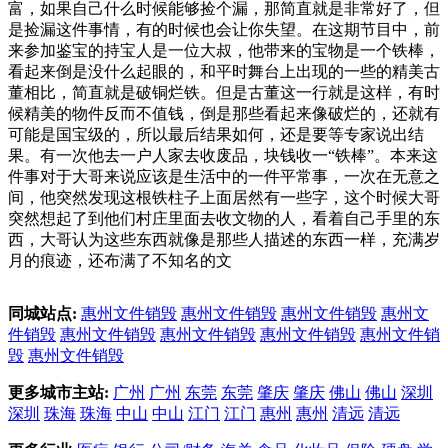
富，如果自己什么时候能够捡个漏，那简直就是非常好了，但
是捡漏这件事情，有的时候也会让你失望。在这期节目中，前
来参加鉴宝的持宝人是一位大叔，他带来的宝物是一个铁棒，
看起来倒是没什么起眼的，和平时舞台上出现的一些的精美古
董相比，简直就是破铜烂铁。但是古董这一行就是这样，有时
候精美的物件反而不值钱，倒是那些看起来像破烂的，还就有
可能是国宝级的，所以最后结果如何，还是要等专家说出结
果。有一次他去一户人家去收废品，块钱收一“铁棒”。本来这
件事对于大哥来说应该是生活中的一件平常事，一次在无意之
间，他突然发现这根铁柱子上面居然有一些字，这个时候大哥
突然想起了到他们村庄里面去收文物的人，看着自己手里的东
西，大哥认为这些东西就像是那些人描述的东西一样，充满岁
月的痕迹，还布满了不知名的文
同城站点:
惠州文件销毁
惠州文件销毁
惠州文件销毁
惠州文
件销毁
惠州文件销毁
惠州文件销毁
惠州文件销毁
惠州文件销
毁
惠州文件销毁
更多城市主站:
广州
广州
东莞
东莞
肇庆
肇庆
佛山
佛山
深圳
深圳
珠海
珠海
中山
中山
江门
江门
惠州
惠州
清远
清远