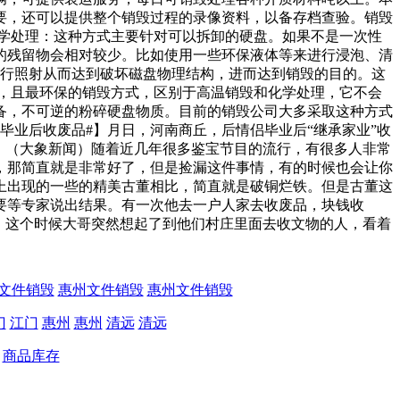
要，还可以提供整个销毁过程的录像资料，以备存档查验。销毁
学处理：这种方式主要针对可以拆卸的硬盘。如果不是一次性
的残留物会相对较少。比如使用一些环保液体等来进行浸泡、清
进行照射从而达到破坏磁盘物理结构，进而达到销毁的目的。这
，且最环保的销毁方式，区别于高温销毁和化学处理，它不会
备，不可逆的粉碎硬盘物质。目前的销毁公司大多采取这种方式
毕业后收废品#】月日，河南商丘，后情侣毕业后“继承家业”收
！（大象新闻）随着近几年很多鉴宝节目的流行，有很多人非常
，那简直就是非常好了，但是捡漏这件事情，有的时候也会让你
上出现的一些的精美古董相比，简直就是破铜烂铁。但是古董这
要等专家说出结果。有一次他去一户人家去收废品，块钱收
，这个时候大哥突然想起了到他们村庄里面去收文物的人，看着
文件销毁
惠州文件销毁
惠州文件销毁
门
江门
惠州
惠州
清远
清远
商品库存