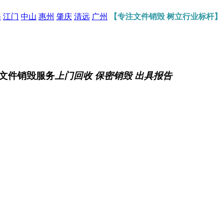
海
江门
中山
惠州
肇庆
清远
广州
【专注文件销毁 树立行业标杆
文件销毁服务
上门回收 保密销毁 出具报告