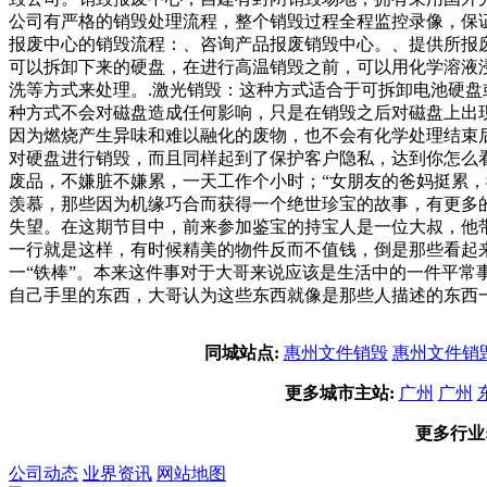
公司有严格的销毁处理流程，整个销毁过程全程监控录像，保
报废中心的销毁流程：、咨询产品报废销毁中心。、提供所报
可以拆卸下来的硬盘，在进行高温销毁之前，可以用化学溶液
洗等方式来处理。.激光销毁：这种方式适合于可拆卸电池硬盘
种方式不会对磁盘造成任何影响，只是在销毁之后对磁盘上出
因为燃烧产生异味和难以融化的废物，也不会有化学处理结束
对硬盘进行销毁，而且同样起到了保护客户隐私，达到你怎么看
废品，不嫌脏不嫌累，一天工作个小时；“女朋友的爸妈挺累
羡慕，那些因为机缘巧合而获得一个绝世珍宝的故事，有更多
失望。在这期节目中，前来参加鉴宝的持宝人是一位大叔，他
一行就是这样，有时候精美的物件反而不值钱，倒是那些看起
一“铁棒”。本来这件事对于大哥来说应该是生活中的一件平
自己手里的东西，大哥认为这些东西就像是那些人描述的东西
同城站点:
惠州文件销毁
惠州文件销
更多城市主站:
广州
广州
更多行业
公司动态
业界资讯
网站地图