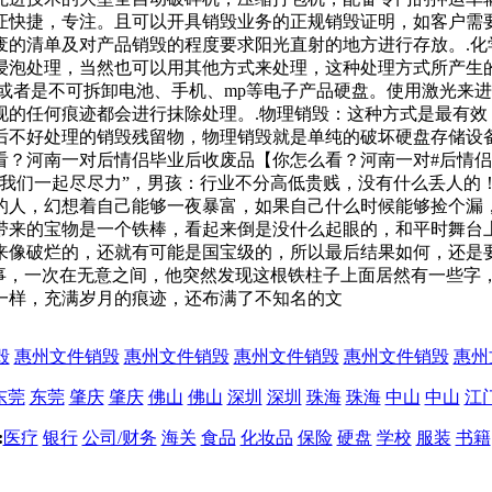
证快捷，专注。且可以开具销毁业务的正规销毁证明，如客户需
废的清单及对产品销毁的程度要求阳光直射的地方进行存放。.化
浸泡处理，当然也可以用其他方式来处理，这种处理方式所产生
或者是不可拆卸电池、手机、mp等电子产品硬盘。使用激光来
现的任何痕迹都会进行抹除处理。.物理销毁：这种方式是最有效
后不好处理的销毁残留物，物理销毁就是单纯的破坏硬盘存储设
？河南一对后情侣毕业后收废品【你怎么看？河南一对#后情侣
，我们一起尽尽力”，男孩：行业不分高低贵贱，没有什么丢人的
的人，幻想着自己能够一夜暴富，如果自己什么时候能够捡个漏
带来的宝物是一个铁棒，看起来倒是没什么起眼的，和平时舞台
来像破烂的，还就有可能是国宝级的，所以最后结果如何，还是
常事，一次在无意之间，他突然发现这根铁柱子上面居然有一些字
一样，充满岁月的痕迹，还布满了不知名的文
毁
惠州文件销毁
惠州文件销毁
惠州文件销毁
惠州文件销毁
惠州
东莞
东莞
肇庆
肇庆
佛山
佛山
深圳
深圳
珠海
珠海
中山
中山
江
:
医疗
银行
公司/财务
海关
食品
化妆品
保险
硬盘
学校
服装
书籍