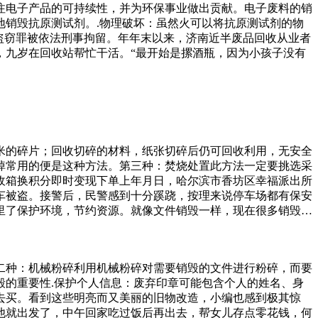
注电子产品的可持续性，并为环保事业做出贡献。电子废料的销
销毁抗原测试剂。.物理破坏：虽然火可以将抗原测试剂的物
盗窃罪被依法刑事拘留。年年末以来，济南近半废品回收从业者
，九岁在回收站帮忙干活。“最开始是摞酒瓶，因为小孩子没有
米的碎片；回收切碎的材料，纸张切碎后仍可回收利用，无安全
掉常用的便是这种方法。第三种：焚烧处置此方法一定要挑选采
收箱换积分即时变现下单上年月日，哈尔滨市香坊区幸福派出所
车被盗。接警后，民警感到十分蹊跷，按理来说停车场都有保安
里了保护环境，节约资源。就像文件销毁一样，现在很多销毁公
了，那是不是要丢了，但是实际上，丢了是对社会手机、旧电
属物质，大家都知道汞和铅是对人体极为有害的。所以呢今天我
道几乎没有落脚地。宿管大爷无奈表示没办法，称原个相对隐私
二种：机械粉碎利用机械粉碎对需要销毁的文件进行粉碎，而要
差不多个了，价格方面的竞争比较难应对。”在瑞典，垃圾管理
的重要性.保护个人信息：废弃印章可能包含个人的姓名、身
去买。看到这些明亮而又美丽的旧物改造，小编也感到极其惊
他就出发了，中午回家吃过饭后再出去，帮女儿存点零花钱，何