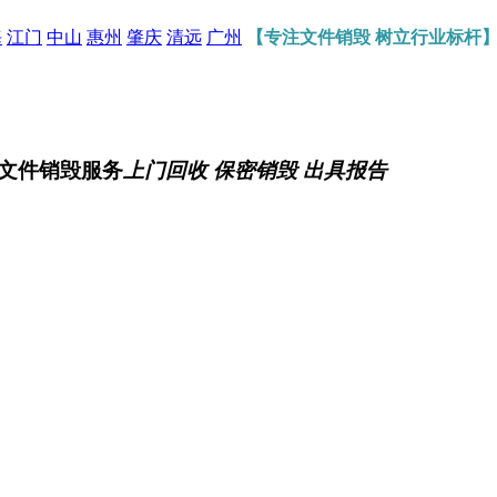
海
江门
中山
惠州
肇庆
清远
广州
【专注文件销毁 树立行业标杆
文件销毁服务
上门回收 保密销毁 出具报告