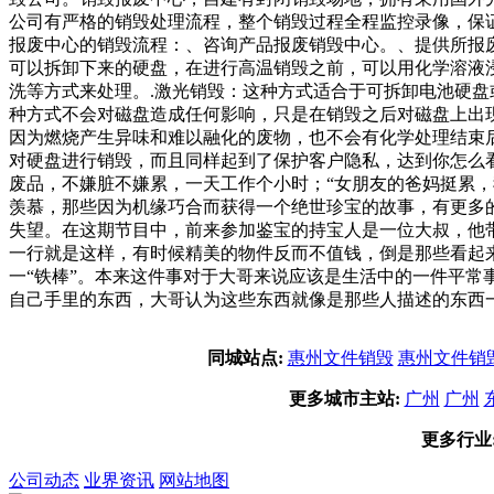
公司有严格的销毁处理流程，整个销毁过程全程监控录像，保
报废中心的销毁流程：、咨询产品报废销毁中心。、提供所报
可以拆卸下来的硬盘，在进行高温销毁之前，可以用化学溶液
洗等方式来处理。.激光销毁：这种方式适合于可拆卸电池硬盘
种方式不会对磁盘造成任何影响，只是在销毁之后对磁盘上出
因为燃烧产生异味和难以融化的废物，也不会有化学处理结束
对硬盘进行销毁，而且同样起到了保护客户隐私，达到你怎么看
废品，不嫌脏不嫌累，一天工作个小时；“女朋友的爸妈挺累
羡慕，那些因为机缘巧合而获得一个绝世珍宝的故事，有更多
失望。在这期节目中，前来参加鉴宝的持宝人是一位大叔，他
一行就是这样，有时候精美的物件反而不值钱，倒是那些看起
一“铁棒”。本来这件事对于大哥来说应该是生活中的一件平
自己手里的东西，大哥认为这些东西就像是那些人描述的东西
同城站点:
惠州文件销毁
惠州文件销
更多城市主站:
广州
广州
更多行业
公司动态
业界资讯
网站地图