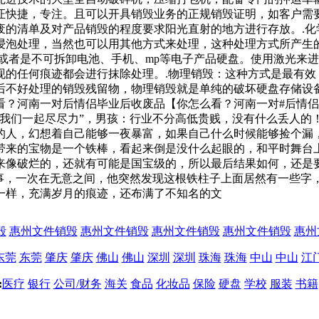
证快捷，专注。且可以开具销毁业务的正规销毁证明，如客户需
废的清单及对产品销毁的程度要求阳光直射的地方进行存放。.化
浸泡处理，当然也可以用其他方式来处理，这种处理方式所产生
或者是不可拆卸电池、手机、mp等电子产品硬盘。使用激光来
现的任何痕迹都会进行抹除处理。.物理销毁：这种方式是最有效
后不好处理的销毁残留物，物理销毁就是单纯的破坏硬盘存储设
？河南一对后情侣毕业后收废品【你怎么看？河南一对#后情侣
，我们一起尽尽力”，男孩：行业不分高低贵贱，没有什么丢人的
的人，幻想着自己能够一夜暴富，如果自己什么时候能够捡个漏
带来的宝物是一个铁棒，看起来倒是没什么起眼的，和平时舞台
来像破烂的，还就有可能是国宝级的，所以最后结果如何，还是
常事，一次在无意之间，他突然发现这根铁柱子上面居然有一些字
一样，充满岁月的痕迹，还布满了不知名的文
毁
惠州文件销毁
惠州文件销毁
惠州文件销毁
惠州文件销毁
惠州
东莞
东莞
肇庆
肇庆
佛山
佛山
深圳
深圳
珠海
珠海
中山
中山
江
:
医疗
银行
公司/财务
海关
食品
化妆品
保险
硬盘
学校
服装
书籍