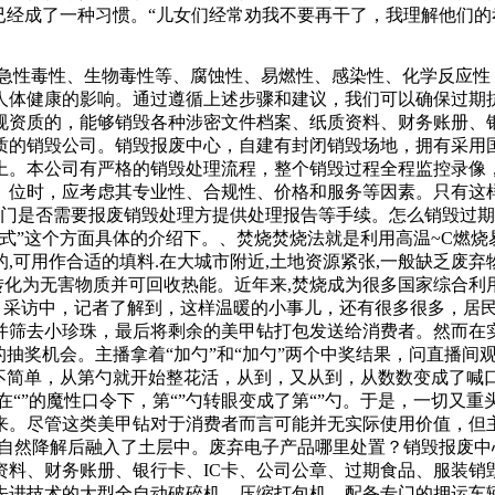
已经成了一种习惯。“儿女们经常劝我不要再干了，我理解他们
和水。、酸化法：利用酸化锅内酸对废塑料制品及金属粉末进行
布均匀、无污点，以免与缺陷影象混淆。X光片须在片基正、反
、急性毒性、生物毒性等、腐蚀性、易燃性、感染性、化学反应
从而正式进入演艺圈。之后他当过歌手，演员，还有主持人，无
人体健康的影响。通过遵循上述步骤和建议，我们可以确保过期
候非常拼命，就我们所理解的中国，实际上在那个时候这是国都
规资质的，能够销毁各种涉密文件档案、纸质资料、财务账册、银
对饕鬄铜尊进行过估价，他们认为像这样的青铜尊，最起码也得
质的销毁公司。销毁报废中心，自建有封闭销毁场地，拥有采用
上。本公司有严格的销毁处理流程，整个销毁过程全程监控录像
。位时，应考虑其专业性、合规性、价格和服务等因素。只有这
部门是否需要报废销毁处理方提供处理报告等手续。怎么销毁过
式”这个方面具体的介绍下。、焚烧焚烧法就是利用高温~C燃烧
可用作合适的填料.在大城市附近,土地资源紧张,一般缺乏废弃物
转化为无害物质并可回收热能。近年来,焚烧成为很多国家综合利
 采访中，记者了解到，这样温暖的小事儿，还有很多很多，居
并筛去小珍珠，最后将剩余的美甲钻打包发送给消费者。然而在
的抽奖机会。主播拿着“加勺”和“加勺”两个中奖结果，问直播
不简单，从第勺就开始整花活，从到，又从到，从数数变成了喊
复。在“”的魔性口令下，第“”勺转眼变成了第“”勺。于是，一切
来。尽管这类美甲钻对于消费者而言可能并无实际使用价值，但
的自然降解后融入了土层中。废弃电子产品哪里处置？销毁报废
资料、财务账册、银行卡、IC卡、公司公章、过期食品、服装销
先进技术的大型全自动破碎机，压缩打包机，配备专门的押运车