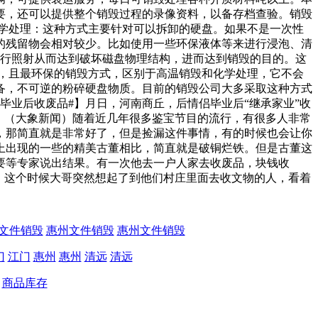
要，还可以提供整个销毁过程的录像资料，以备存档查验。销毁
学处理：这种方式主要针对可以拆卸的硬盘。如果不是一次性
的残留物会相对较少。比如使用一些环保液体等来进行浸泡、清
进行照射从而达到破坏磁盘物理结构，进而达到销毁的目的。这
，且最环保的销毁方式，区别于高温销毁和化学处理，它不会
备，不可逆的粉碎硬盘物质。目前的销毁公司大多采取这种方式
毕业后收废品#】月日，河南商丘，后情侣毕业后“继承家业”收
！（大象新闻）随着近几年很多鉴宝节目的流行，有很多人非常
，那简直就是非常好了，但是捡漏这件事情，有的时候也会让你
上出现的一些的精美古董相比，简直就是破铜烂铁。但是古董这
要等专家说出结果。有一次他去一户人家去收废品，块钱收
，这个时候大哥突然想起了到他们村庄里面去收文物的人，看着
文件销毁
惠州文件销毁
惠州文件销毁
门
江门
惠州
惠州
清远
清远
商品库存