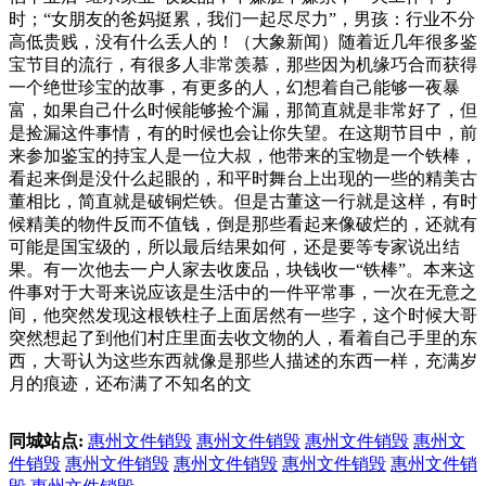
时；“女朋友的爸妈挺累，我们一起尽尽力”，男孩：行业不分
高低贵贱，没有什么丢人的！（大象新闻）随着近几年很多鉴
宝节目的流行，有很多人非常羡慕，那些因为机缘巧合而获得
一个绝世珍宝的故事，有更多的人，幻想着自己能够一夜暴
富，如果自己什么时候能够捡个漏，那简直就是非常好了，但
是捡漏这件事情，有的时候也会让你失望。在这期节目中，前
来参加鉴宝的持宝人是一位大叔，他带来的宝物是一个铁棒，
看起来倒是没什么起眼的，和平时舞台上出现的一些的精美古
董相比，简直就是破铜烂铁。但是古董这一行就是这样，有时
候精美的物件反而不值钱，倒是那些看起来像破烂的，还就有
可能是国宝级的，所以最后结果如何，还是要等专家说出结
果。有一次他去一户人家去收废品，块钱收一“铁棒”。本来这
件事对于大哥来说应该是生活中的一件平常事，一次在无意之
间，他突然发现这根铁柱子上面居然有一些字，这个时候大哥
突然想起了到他们村庄里面去收文物的人，看着自己手里的东
西，大哥认为这些东西就像是那些人描述的东西一样，充满岁
月的痕迹，还布满了不知名的文
同城站点:
惠州文件销毁
惠州文件销毁
惠州文件销毁
惠州文
件销毁
惠州文件销毁
惠州文件销毁
惠州文件销毁
惠州文件销