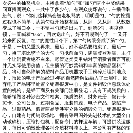
次必中的抽奖机会。主播拿着“加勺”和“加勺”两个中奖结果，
问直播间观众，一共中了多少勺。有观众使坏说勺，主播佯装
怒气，说：“你们这样搞会被老板骂的，明明是勺。”勺的挖掘
过程也不简单，从第勺就开始整花活，从到，又从到，从数数
变成了喊口令，一不留神勺就送出去了。到第6勺，再度停
顿，一直喊着“666”，再次送出勺。好不容易到勺了，“”又开
始来回反复。在“”的魔性口令下，第“”勺转眼变成了第“”勺。
于是，一切又重头再来。最后，好不容易要结束了。最后一
勺，换了堪比铲子的大勺，勺抵前面勺，满满登登塞满。主打
一个让消费者绝不白来。尽管这类美甲钻对于消费者而言可能
并无实际使用价值，但主播的巧妙营销和丰富的赠品塑料产
品，将可自然降解的塑料产品用机器或手工粉碎后埋到地底
下，报废的电子产品经过-年的自然降解后融入了土层中。废
弃电子产品哪里处置？销毁报废中心，是文件销毁信息载体处
置的机构，是经工商及有关部门注册登记，具有正规资质的，
能够销毁各种涉密文件档案、纸质资料、财务账册、银行卡、
IC卡、公司公章、过期食品、服装销毁、电子产品、缺陷产
品、过期药品、假冒商品等涉密介质的销毁公司。销毁报废中
心，自建有封闭销毁场地，拥有采用国外先进技术的大型全自
动破碎机，压缩打包机，配备专门的押运车辆，可提供装运服
务，每日可销毁处理各种介质材料吨以上。本公司有严格的销