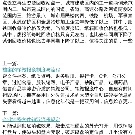
点设立再生资源回收站点一、城市建成区内的主干道两侧米范
围内二、城市建成区内的国道、省道、高速公路及河道两侧米
范围内三、旅游景点、城市居民楼内四、铁路、机场、军事禁
区、水源保护区和金属冶炼加工企去年降低了以上。其中，废
铁回收每吨价格仅为元。当前废报纸、纸箱回收价格也很低，
其中，废报纸每吨回收价格只有元左右，也比去年同期下降了
紫铜回收价格也比去年同期下降了以上。值得关注的是，一些
上一篇:
档案的销毁报废制度与流程
密文件档案、纸质资料、财务账册、银行卡、C卡、公司公
章、过期食品、服装销毁、电子产品、缺陷产品、过期药品、
假冒商品等涉密介质的销毁公司。销毁报废中心，自建有封闭
销毁场地，拥有采用国外先进技术的大型全自动破碎要信息的
失密看得越来越重，信息化年代是一把双刃剑，信息贮存更方
便，一起也伴跟着信息更随意泄露的危险，硬盘，机密文件毁
下一篇:
掉等责任已成为了必不可少，文件销毁是文件管理的最后一
企业涉密文件销毁流程规定
步，我们该怎么去做才行。如子、药丸外壳、纸片等制成。每
可能做到彻底消磁效果。敲击法把硬盘的外壳打开，用铁锤敲
一个风车都能看出申大爷在制作中所花费的心思。据了解，今
打盘片，使磁头和盘片变形，破坏磁盘的定位点，几乎没有方
年岁的申大爷退休后，一直在惠安里小区存车处工作。随着年