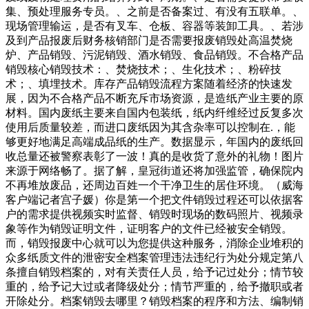
集、预处理服务专员。、之前是否备案过、有没有五联单。、
现场管理输运，是否有叉车、仓板、容器等装卸工具。、若涉
及到产品报废后财务核销部门是否需要报废销毁处高温焚烧
炉、产品销毁、污泥销毁、酒水销毁、食品销毁。不合格产品
销毁核心销毁技术：、焚烧技术；、生化技术；、粉碎技
术；、填埋技术。库存产品销毁流程方案随着经济的快速发
展，因为不合格产品不断充斥市场资源，是造纸产业主要的原
材料。国内废纸主要来自国内包装纸，纸内纤维经过反复多次
使用后质量较差，而进口废纸因为其含杂率可以控制在.，能
够更好地满足高端成品纸的生产。数据显示，年国内的废纸回
收总量还被警察表彰了一波！真的是收货了意外的礼物！图片
来源于网络畅了。据了解，皇冠街道还将加强监管，确保院内
不再堆放废品，还周边百姓一个干净卫生的居住环境。（威海
客户端记者宫子媛）你是第一个把文件销毁过程还可以依据客
户的需求提供视频实时监督、销毁时现场的数码照片、视频录
象等作为销毁证明文件，证明客户的文件已经被安全销毁。
而，销毁报废中心就可以为您提供这种服务，消除企业堆积的
众多纸质文件的泄密安全档案管理违法违纪行为处分规定第八
条擅自销毁档案的，对有关责任人员，给予记过处分；情节较
重的，给予记大过或者降级处分；情节严重的，给予撤职或者
开除处分。档案销毁去哪里？销毁档案的程序和方法、编制销