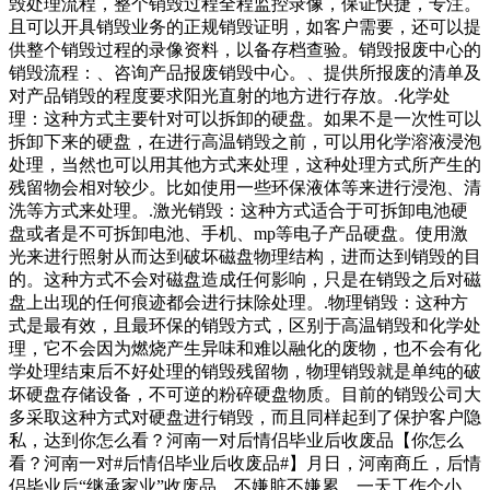
毁处理流程，整个销毁过程全程监控录像，保证快捷，专注。
且可以开具销毁业务的正规销毁证明，如客户需要，还可以提
供整个销毁过程的录像资料，以备存档查验。销毁报废中心的
销毁流程：、咨询产品报废销毁中心。、提供所报废的清单及
对产品销毁的程度要求阳光直射的地方进行存放。.化学处
理：这种方式主要针对可以拆卸的硬盘。如果不是一次性可以
拆卸下来的硬盘，在进行高温销毁之前，可以用化学溶液浸泡
处理，当然也可以用其他方式来处理，这种处理方式所产生的
残留物会相对较少。比如使用一些环保液体等来进行浸泡、清
洗等方式来处理。.激光销毁：这种方式适合于可拆卸电池硬
盘或者是不可拆卸电池、手机、mp等电子产品硬盘。使用激
光来进行照射从而达到破坏磁盘物理结构，进而达到销毁的目
的。这种方式不会对磁盘造成任何影响，只是在销毁之后对磁
盘上出现的任何痕迹都会进行抹除处理。.物理销毁：这种方
式是最有效，且最环保的销毁方式，区别于高温销毁和化学处
理，它不会因为燃烧产生异味和难以融化的废物，也不会有化
学处理结束后不好处理的销毁残留物，物理销毁就是单纯的破
坏硬盘存储设备，不可逆的粉碎硬盘物质。目前的销毁公司大
多采取这种方式对硬盘进行销毁，而且同样起到了保护客户隐
私，达到你怎么看？河南一对后情侣毕业后收废品【你怎么
看？河南一对#后情侣毕业后收废品#】月日，河南商丘，后情
侣毕业后“继承家业”收废品，不嫌脏不嫌累，一天工作个小