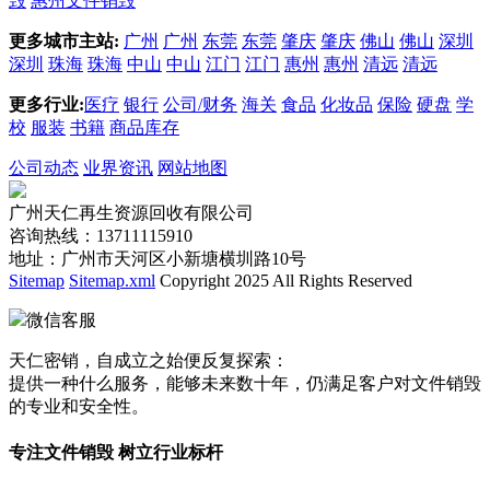
毁
惠州文件销毁
更多城市主站:
广州
广州
东莞
东莞
肇庆
肇庆
佛山
佛山
深圳
深圳
珠海
珠海
中山
中山
江门
江门
惠州
惠州
清远
清远
更多行业:
医疗
银行
公司/财务
海关
食品
化妆品
保险
硬盘
学
校
服装
书籍
商品库存
公司动态
业界资讯
网站地图
广州天仁再生资源回收有限公司
咨询热线：13711115910
地址：广州市天河区小新塘横圳路10号
Sitemap
Sitemap.xml
Copyright 2025 All Rights Reserved
微信客服
天仁密销，自成立之始便反复探索：
提供一种什么服务，能够未来数十年，仍满足客户对文件销毁
的专业和安全性。
专注文件销毁 树立行业标杆