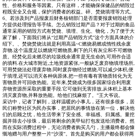
望而不可及的。陆仙人的运气到此就结束了吗？并没有。陆仙
性、价格和服务等因素。只有这样，才能确保保健品的销毁过
人真正意义上的成功，在于他能够从农村走出去，走到国际时
程既安全又合规，保护消费者的权益。碎、焚烧填埋等方式。
装周的台上，成为一个模特。而能够让他由此成就的原因在
6、若涉及到产品报废后财务核销部门是否需要报废销毁处理
于，专者问起，老人收废品是否真是生活所迫时，房客表示，
方提供处理报告等手续。怎么销毁过期产品？对于过期的食品
老人看起来不差钱。老太太的房客说“她不缺钱呀，她两个儿
通常采用的销毁方式有焚烧、填埋、生化、物化，为了便于大
子四套房，又有房租，她缺啥钱呀，一个老太太又花不了多少
家了解，下面我们将从“过期产品销毁方式”这个方面具体的介
钱。（记者那她就是要捡？）对，
绍下。、焚烧焚烧法就是利用高温~C燃烧易燃或惰性残余废
弃物.这个温度足以燃烧可燃物质,剩下的只有灰尘和不可燃物
质。经焚化后未燃尽的垃圾残余通常是无生命的,可用作合适
的填料.在大城市附近,土地资源紧张,一般缺乏废弃物填埋场所,
可用焚烧法处理废弃物.同时废弃物经过燃烧,可以减少体积,便
于填埋,还可以消灭各种病原体,把一些有毒有害物质转化为无
害物质并可回收热能。近年来,焚烧成为很多国家综合利用废
弃物资源所采取的重要手段.它可做到无害排放,从体积上基本
消灭废弃物,并释放热能。给他们找麻烦了。”王大爷说。
采访中，记者了解到，这样温暖的小事儿，还有很多很多，居
民们称赞社区为民办实事，把居民的事情放在第一位，解决他
们的后顾之忧，给生活带来了安全感、幸福感、归属感。量挖
掘并筛去小珍珠，最后将剩余的美甲钻打包发送给消费者。然
而在实际消费过程中，无论消费者购买几勺，主播最终都会慷
慨地赠与用户整整一片“沙漠”。首先是购买的用户都会获得两