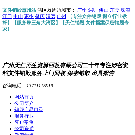
文件销毁惠州站
湾区及周边城市：
广州
深圳
佛山
东莞
珠海
江门
中山
惠州
肇庆
清远
广州
【专注文件销毁 树立行业标
杆】【服务珠三角大湾区】【天仁销毁,文件档案保密销毁专
家】
广州天仁再生资源回收有限公司
二十年专注涉密资
料文件销毁服务
上门回收 保密销毁 出具报告
咨询电话：
13711115910
网站首页
公司简介
销毁产品目录
服务行业
客户案例
公司资质
新闻资讯